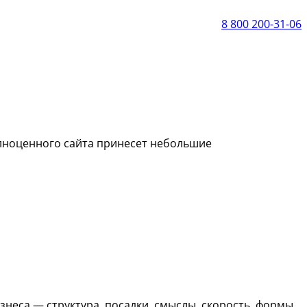
8 800 200-31-06
олноценного сайта принесет небольшие
знеса — структура, посадки, смыслы, скорость, формы,