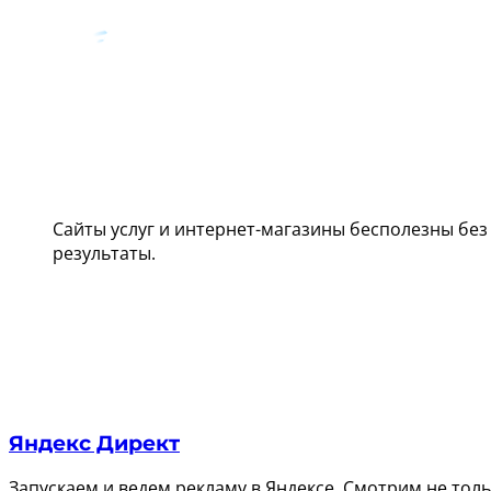
Перейти
к
содержимому
Сайты услуг и интернет-магазины бесполезны бе
результаты.
Яндекс Директ
Запускаем и ведем рекламу в Яндексе. Смотрим не тольк