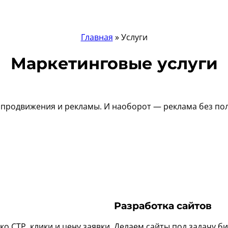
Проекты
Услуги
Цены
Контакты
Главная
»
Услуги
Маркетинговые услуги
з продвижения и рекламы. И наоборот — реклама без п
Разработка сайтов
о СТР, клики и цену заявки,
Делаем сайты под задачу би